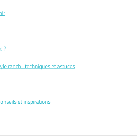
oir
e ?
yle ranch : techniques et astuces
onseils et inspirations